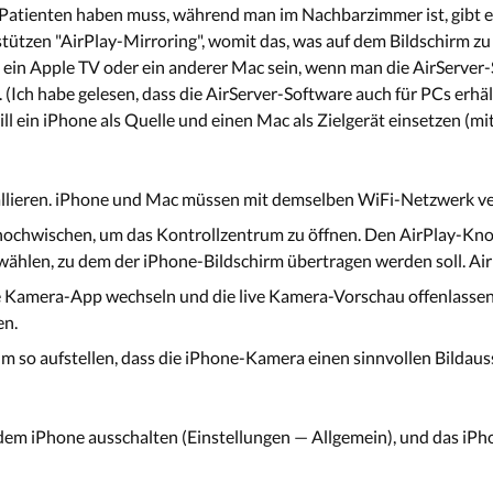
Patienten haben muss, während man im Nachbarzimmer ist, gibt es
ützen "AirPlay-Mirroring", womit das, was auf dem Bildschirm zu s
nn ein Apple TV oder ein anderer Mac sein, wenn man die AirServer
(Ich habe gelesen, dass die AirServer-Software auch für PCs erhältl
l ein iPhone als Quelle und einen Mac als Zielgerät einsetzen (mi
allieren. iPhone und Mac müssen mit demselben WiFi-Netzwerk v
ochwischen, um das Kontrollzentrum zu öffnen. Den AirPlay-Knopf
wählen, zu dem der iPhone-Bildschirm übertragen werden soll. Air
e Kamera-App wechseln und die live Kamera-Vorschau offenlassen.
en.
 so aufstellen, dass die iPhone-Kamera einen sinnvollen Bildauss
dem iPhone ausschalten (Einstellungen — Allgemein), und das iPh