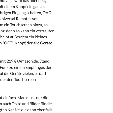
ützlich wird das aber erst,
mit einem Knopf ein ganzes
chtigen Eingang schalten, DVD-
 Universal Remotes von
am ein Touchscreen hinzu, so
nz, denn so kann ein vertrauter
cheint außerdem ein kleines
n "OFF"-Knopf, der alle Geräte
st mit 219 € (Amazon.de, Stand
r Funk zu einem Empfänger, der
f die Geräte zielen, es darf
 der den Touchscreen
ht einfach. Man muss nur die
 auch Texte und Bilder für die
gten Kanäle, die dann ebenfalls