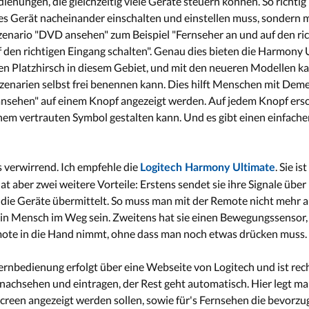
enungen, die gleichzeitig viele Geräte steuern können. So richtig n
s Gerät nacheinander einschalten und einstellen muss, sondern 
Szenario "DVD ansehen" zum Beispiel "Fernseher an und auf den ri
uf den richtigen Eingang schalten". Genau dies bieten die Harmony
hren Platzhirsch in diesem Gebiet, und mit den neueren Modellen k
zenarien selbst frei benennen kann. Dies hilft Menschen mit Deme
ansehen" auf einem Knopf angezeigt werden. Auf jedem Knopf ers
inem vertrauten Symbol gestalten kann. Und es gibt einen einfache
s verwirrend. Ich empfehle die
. Sie i
Logitech Harmony Ultimate
t aber zwei weitere Vorteile: Erstens sendet sie ihre Signale übe
n die Geräte übermittelt. So muss man mit der Remote nicht mehr au
ein Mensch im Weg sein. Zweitens hat sie einen Bewegungssensor,
mote in die Hand nimmt, ohne dass man noch etwas drücken muss.
ernbedienung erfolgt über eine Webseite von Logitech und ist rec
chsehen und eintragen, der Rest geht automatisch. Hier legt man
creen angezeigt werden sollen, sowie für's Fernsehen die bevorzu