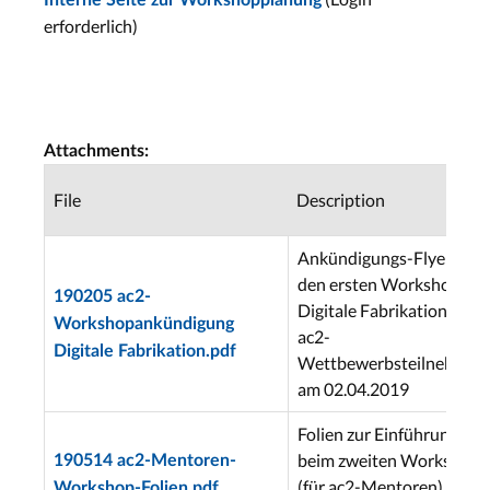
Interne Seite zur Workshopplanung
erforderlich)
Attachments:
File
Description
Ankündigungs-Flyer für
den ersten Workshop
190205 ac2-
Digitale Fabrikation (für
Workshopankündigung
ac2-
Digitale Fabrikation.pdf
Wettbewerbsteilnehmer)
am 02.04.2019
Folien zur Einführung
beim zweiten Workshop
190514 ac2-Mentoren-
(für ac2-Mentoren) am
Workshop-Folien.pdf