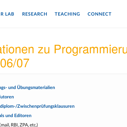
R LAB
RESEARCH
TEACHING
CONNECT
tionen zu Programmierun
 06/07
ngs- und Übungsmaterialien
utoren
rdiplom-/Zwischenprüfungsklausuren
als und Editoren
il, RBI, ZPA, etc.)