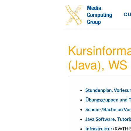
OU
Kursinforma
(Java), WS
Stundenplan, Vorlesu
Übungsgruppen und T
Schein-/Bachelor/Vo
Java Software, Tutori
(RWTH Ema
Infrastruktur