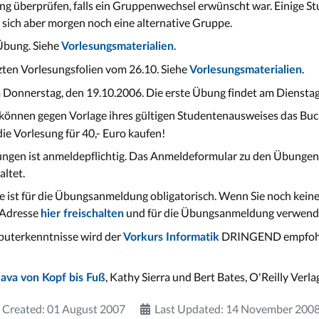
ng überprüfen, falls ein Gruppenwechsel erwünscht war. Einige St
et sich aber morgen noch eine alternative Gruppe.
 Übung. Siehe
.
Vorlesungsmaterialien
tzten Vorlesungsfolien vom 26.10. Siehe
.
Vorlesungsmaterialien
Donnerstag, den 19.10.2006. Die erste Übung findet am Dienstag,
können gegen Vorlage ihres gültigen Studentenausweises das Bu
e Vorlesung für 40,- Euro kaufen!
ngen ist anmeldepflichtig. Das Anmeldeformular zu den Übungen 
altet.
se ist für die Übungsanmeldung obligatorisch. Wenn Sie noch kei
-Adresse
und für die Übungsanmeldung verwend
hier freischalten
uterkenntnisse wird der
DRINGEND empfohle
Vorkurs Informatik
, Kathy Sierra und Bert Bates, O'Reilly Ver
Java von Kopf bis Fuß
Created: 01 August 2007
Last Updated: 14 November 200