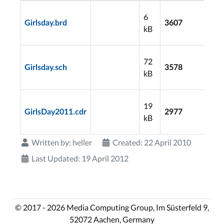
20
6
08
Girlsday.brd
3607
kB
15
20
72
08
Girlsday.sch
3578
kB
15
20
19
04
GirlsDay2011.cdr
2977
kB
14
Written by:
heller
Created: 22 April 2010
Last Updated: 19 April 2012
© 2017 - 2026 Media Computing Group, Im Süsterfeld 9,
52072 Aachen, Germany