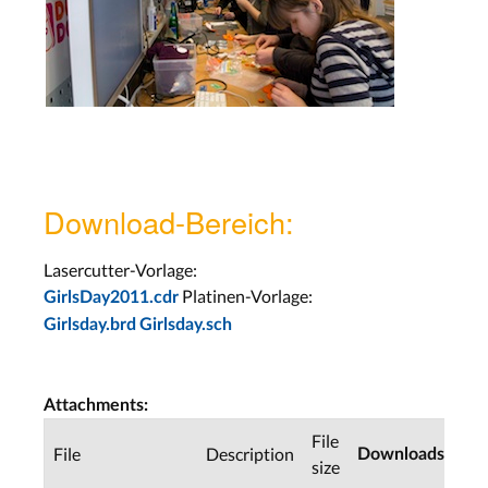
Download-Bereich:
Lasercutter-Vorlage:
Platinen-Vorlage:
GirlsDay2011.cdr
Girlsday.brd
Girlsday.sch
Attachments:
File
Las
File
Description
Downloads
size
mod