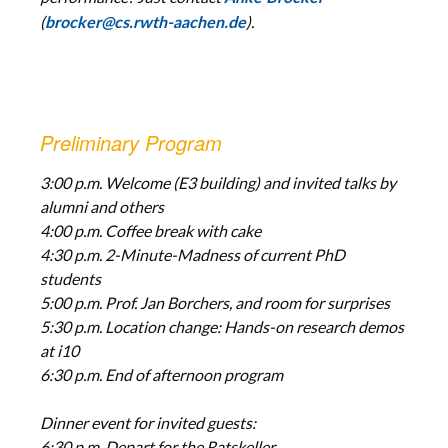
(
).
brocker@cs.rwth-aachen.de
Preliminary Program
3:00 p.m. Welcome (E3 building) and invited talks by
alumni and others
4:00 p.m. Coffee break with cake
4:30 p.m. 2-Minute-Madness of current PhD
students
5:00 p.m. Prof. Jan Borchers, and room for surprises
5:30 p.m. Location change: Hands-on research demos
at i10
6:30 p.m. End of afternoon program
Dinner event for invited guests:
6:30 p.m. Depart for the Ratskeller