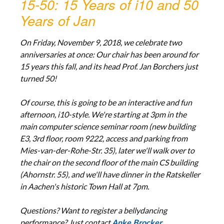
15-50: 15 Years of i10 and 50
Years of Jan
On Friday, November 9, 2018, we celebrate two
anniversaries at once: Our chair has been around for
15 years this fall, and its head Prof. Jan Borchers just
turned 50!
Of course, this is going to be an interactive and fun
afternoon, i10-style. We're starting at 3pm in the
main computer science seminar room (new building
E3, 3rd floor, room 9222, access and parking from
Mies-van-der-Rohe-Str. 35), later we'll walk over to
the chair on the second floor of the main CS building
(Ahornstr. 55), and we'll have dinner in the Ratskeller
in Aachen's historic Town Hall at 7pm.
Questions? Want to register a bellydancing
performance? Just contact
Anke Brocker