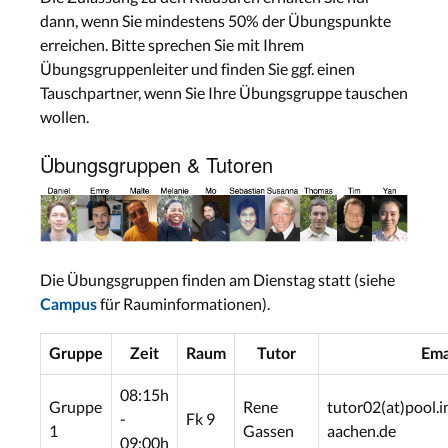
dann, wenn Sie mindestens 50% der Übungspunkte
erreichen. Bitte sprechen Sie mit Ihrem
Übungsgruppenleiter und finden Sie ggf. einen
Tauschpartner, wenn Sie Ihre Übungsgruppe tauschen
wollen.
Übungsgruppen & Tutoren
Die Übungsgruppen finden am Dienstag statt (siehe
für Rauminformationen).
Campus
Gruppe
Zeit
Raum
Tutor
Ema
08:15h
Gruppe
Rene
tutor02(at)pool.i
-
Fk 9
1
Gassen
aachen.de
09:00h