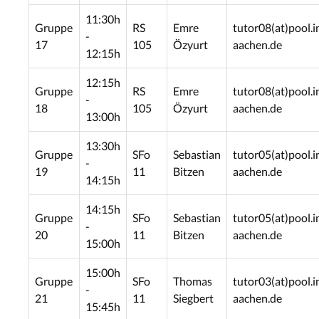
11:30h
Gruppe
RS
Emre
tutor08(at)pool.i
-
17
105
Özyurt
aachen.de
12:15h
12:15h
Gruppe
RS
Emre
tutor08(at)pool.i
-
18
105
Özyurt
aachen.de
13:00h
13:30h
Gruppe
SFo
Sebastian
tutor05(at)pool.i
-
19
11
Bitzen
aachen.de
14:15h
14:15h
Gruppe
SFo
Sebastian
tutor05(at)pool.i
-
20
11
Bitzen
aachen.de
15:00h
15:00h
Gruppe
SFo
Thomas
tutor03(at)pool.i
-
21
11
Siegbert
aachen.de
15:45h