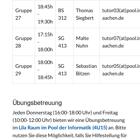
18:45h
Gruppe
BS
Thomas
tutor03(at)pool.i
-
27
312
Siegbert
aachen.de
19:30h
17:15h
Gruppe
SG
Malte
tutor07(at)pool.i
-
28
413
Nuhn
aachen.de
18:00h
18:00h
Gruppe
SG
Sebastian
tutor05(at)pool.i
-
29
413
Bitzen
aachen.de
18:45h
Übungsbetreuung
Jeden Donnerstag (16:00-18:00 Uhr) und Freitag
(10:00-12:00 Uhr) bieten wir eine Übungsbetreuung
im
an. Bitte
Lila Raum im Pool der Informatik (4U15)
nutzen Sie diese Möglichkeit, falls Sie Hilfestellung für