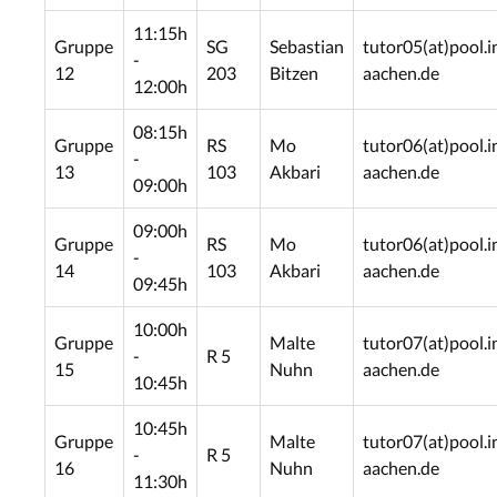
11:15h
Gruppe
SG
Sebastian
tutor05(at)pool.i
-
12
203
Bitzen
aachen.de
12:00h
08:15h
Gruppe
RS
Mo
tutor06(at)pool.i
-
13
103
Akbari
aachen.de
09:00h
09:00h
Gruppe
RS
Mo
tutor06(at)pool.i
-
14
103
Akbari
aachen.de
09:45h
10:00h
Gruppe
Malte
tutor07(at)pool.i
-
R 5
15
Nuhn
aachen.de
10:45h
10:45h
Gruppe
Malte
tutor07(at)pool.i
-
R 5
16
Nuhn
aachen.de
11:30h