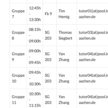
12:45h
Gruppe
Tim
tutor01(at)pool.i
-
Fk 9
7
Hemig
aachen.de
13:30h
08:15h
Gruppe
SG
Thomas
tutor03(at)pool.i
-
8
203
Siegbert
aachen.de
09:00h
09:00h
Gruppe
SG
Yan
tutor04(at)pool.i
-
9
203
Zhang
aachen.de
09:45h
09:45h
Gruppe
SG
Yan
tutor04(at)pool.i
-
10
203
Zhang
aachen.de
10:30h
10:30h
Gruppe
SG
Yan
tutor04(at)pool.i
-
11
203
Zhang
aachen.de
11:15h