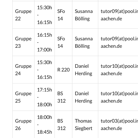
15:30h
Gruppe
SFo
Susanna
tutor09(at)pool.i
-
22
14
Bölling
aachen.de
16:15h
16:15h
Gruppe
SFo
Susanna
tutor09(at)pool.i
-
23
14
Bölling
aachen.de
17:00h
15:30h
Gruppe
Daniel
tutor10(at)pool.i
-
R 220
24
Herding
aachen.de
16:15h
17:15h
Gruppe
BS
Daniel
tutor10(at)pool.i
-
25
312
Herding
aachen.de
18:00h
18:00h
Gruppe
BS
Thomas
tutor03(at)pool.i
-
26
312
Siegbert
aachen.de
18:45h