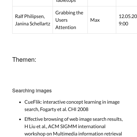
Grabbing the
Ralf Philipsen,
12.05.20
Users
Max
Janina Schellartz
9:00
Attention
Themen:
Searching images
CueFlik: interactive concept learning in image
search, Fogarty et al. CHI 2008
Effective browsing of web image search results,
H Liu et al., ACM SIGMM international
workshop on Multimedia information retrieval