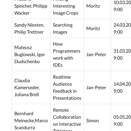
10.03.20
Speicher, Philipp
Interesting
Moritz
9:00
Wacker
Image Crops
Sandy Niesten,
Searching
24.03.20
Moritz
Philip Trettner
Images
9:00
How
Mateusz
Programmers
31.03.20
Buglowski, Igor
Jan-Peter
work with
9:00
Dudschenko
IDEs
Realtime
Claudia
Audience
14.04.20
Kamerseder,
Jan-Peter
Feedback in
9:00
Juliana Brell
Presentations
Remote
Bernhard
Collaboration
05.05.20
Meinecke,Marco
Simon
on Interactive
9:00
Scandurra
Tabletops