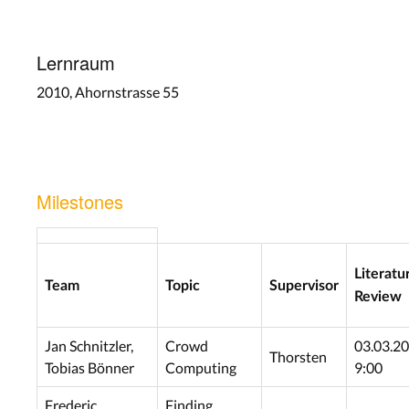
Lernraum
2010, Ahornstrasse 55
Milestones
Literatu
Team
Topic
Supervisor
Review
Jan Schnitzler,
Crowd
03.03.20
Thorsten
Tobias Bönner
Computing
9:00
Frederic
Finding