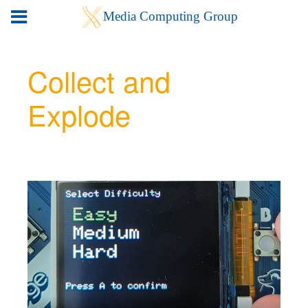
Collect and
Explode